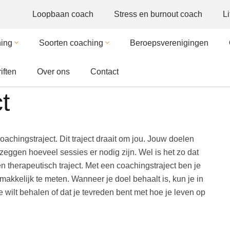
Loopbaan coach
Stress en burnout coach
L
hing
Soorten coaching
Beroepsverenigingen
iften
Over ons
Contact
t
chingstraject. Dit traject draait om jou. Jouw doelen
e zeggen hoeveel sessies er nodig zijn. Wel is het zo dat
n therapeutisch traject. Met een coachingstraject ben je
akkelijk te meten. Wanneer je doel behaalt is, kun je in
e wilt behalen of dat je tevreden bent met hoe je leven op