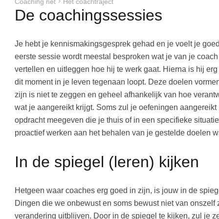
Coaching net
Het coachtraject
De coachingssessies
Je hebt je kennismakingsgesprek gehad en je voelt je goed b
eerste sessie wordt meestal besproken wat je van je coach
vertellen en uitleggen hoe hij te werk gaat. Hierna is hij
dit moment in je leven tegenaan loopt. Deze doelen vormen
zijn is niet te zeggen en geheel afhankelijk van hoe verantw
wat je aangereikt krijgt. Soms zul je oefeningen aangereikt
opdracht meegeven die je thuis of in een specifieke situati
proactief werken aan het behalen van je gestelde doelen 
In de spiegel (leren) kijken
Hetgeen waar coaches erg goed in zijn, is jouw in de spieg
Dingen die we onbewust en soms bewust niet van onszelf zi
verandering uitblijven. Door in de spiegel te kijken, zul je