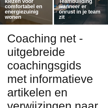
kiezen voor
Teambuilding
comfortabel en
wanneer er
energiezuinig
onrust in je team
wonen
zit
Coaching net -
uitgebreide
coachingsgids
met informatieve
artikelen en
verwijzingen naar